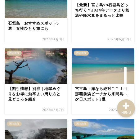
【最新】宮古島vs石垣島どっ
ち行く？2024年データより気
温や降水量をまるっと比較
石垣島｜おすすめスポット5
選！女性ひとり旅にも
2023年4月8日
2023年6月19日
国内旅行
国内旅行
【割引情報】別府｜地獄めぐ
宮古島｜海なら絶対ここ！与
りをお得に効率よい周り方と
那覇前浜ビーチから来間島へ
見どころを紹介
夕日スポット3選
2023年8月7日
2023年7月2日
MENU
国内旅行
国内旅行