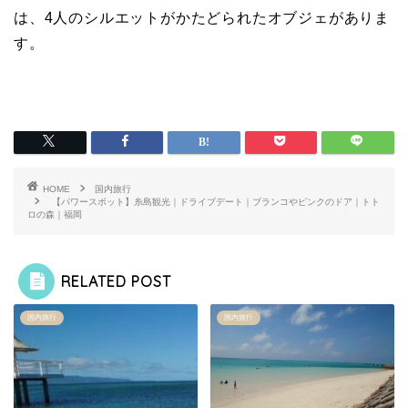
は、4人のシルエットがかたどられたオブジェがありま
す。
HOME
国内旅行
【パワースポット】糸島観光｜ドライブデート｜ブランコやピンクのドア｜トト
ロの森｜福岡
RELATED POST
国内旅行
国内旅行