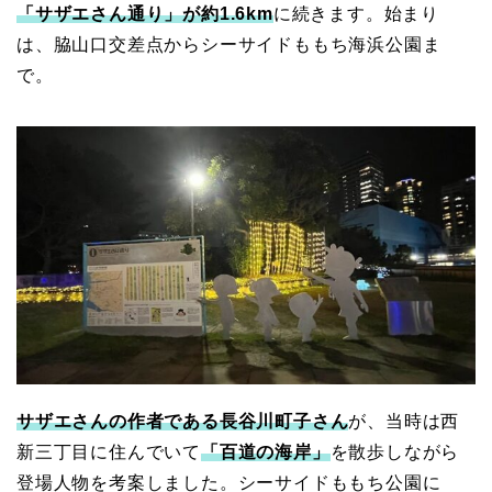
「サザエさん通り」が約1.6km
に続きます。始まり
は、脇山口交差点からシーサイドももち海浜公園ま
で。
サザエさんの作者である長谷川町子さん
が、当時は西
新三丁目に住んでいて
「百道の海岸」
を散歩しながら
登場人物を考案しました。シーサイドももち公園に