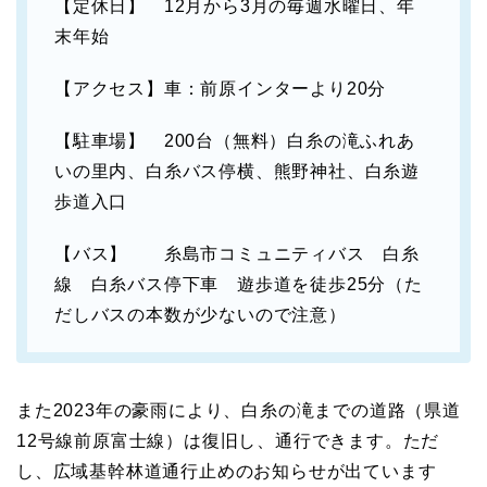
【定休日】 12月から3月の毎週水曜日、年
末年始
【アクセス】車：前原インターより20分
【駐車場】 200台（無料）白糸の滝ふれあ
いの里内、白糸バス停横、熊野神社、白糸遊
歩道入口
【バス】 糸島市コミュニティバス 白糸
線 白糸バス停下車 遊歩道を徒歩25分（た
だしバスの本数が少ないので注意）
また2023年の豪雨により、白糸の滝までの道路（県道
12号線前原富士線）は復旧し、通行できます。ただ
し、広域基幹林道通行止めのお知らせが出ています